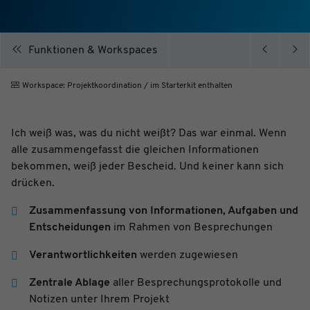
Name
cookie_optin
Anbieter
Plantobuild
Zweck
Cookie zur Speicherung ihrer
Datenschutzeinstellungen
Funktionen & Workspaces
Laufzeit
1 Jahr
Workspace: Projektkoordination / im Starterkit enthalten
Ich weiß was, was du nicht weißt? Das war einmal. Wenn
Name
_ga
alle zusammengefasst die gleichen Informationen
Anbieter
Google Analytics
Zweck
Registriert eine eindeutige ID, die verwendet wird,
bekommen, weiß jeder Bescheid. Und keiner kann sich
um statistische Daten dazu, wie der Besucher die
Website nutzt, zu generieren.
drücken.
Laufzeit
2 Jahre
Name
_gid
Zusammenfassung von Informationen, Aufgaben und
Anbieter
Google Analytics
Entscheidungen
im Rahmen von Besprechungen
Zweck
Registriert eine eindeutige ID, die verwendet wird,
um statistische Daten dazu, wie der Besucher die
Website nutzt, zu generieren.
Verantwortlichkeiten
werden zugewiesen
Laufzeit
1 Tag
Name
_gat
Zentrale Ablage
aller Besprechungsprotokolle und
Anbieter
Google Analytics
Notizen unter Ihrem Projekt
Zweck
Wird von Google Analytics verwendet, um die