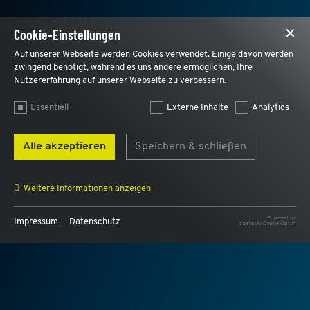
Cookie-Einstellungen
✕
Auf unserer Webseite werden Cookies verwendet. Einige davon werden
zwingend benötigt, während es uns andere ermöglichen, Ihre
Nutzererfahrung auf unserer Webseite zu verbessern.
Essentiell
Externe Inhalte
Analytics
Alle akzeptieren
Speichern & schließen
Weitere Informationen anzeigen
PROTOKOLLE UND NOTIZEN
Powered by
Impressum
Datenschutz
sgalinski Cookie Opt In
Name
AWSALB, AWSALBCORS
Anbieter
AWS
Zweck
Für den Lastausgleich und und um einen Benutzer
intern dem selben Webserver zuzuordnen.
Laufzeit
7 Tage