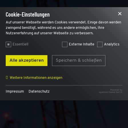
Cookie-Einstellungen
✕
Auf unserer Webseite werden Cookies verwendet. Einige davon werden
zwingend benötigt, während es uns andere ermöglichen, Ihre
Nutzererfahrung auf unserer Webseite zu verbessern.
Essentiell
Externe Inhalte
Analytics
Alle akzeptieren
Speichern & schließen
Weitere Informationen anzeigen
Powered by
Impressum
Datenschutz
sgalinski Cookie Opt In
Name
AWSALB, AWSALBCORS
Anbieter
AWS
Zweck
Für den Lastausgleich und und um einen Benutzer
intern dem selben Webserver zuzuordnen.
Laufzeit
7 Tage