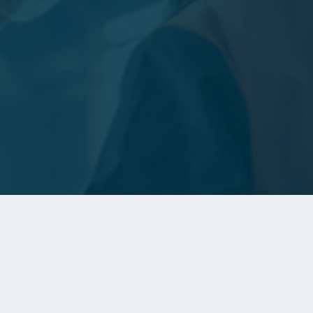
Viele Bausteine. Eine Software.
Projektmanagement-Lösungen gibt es viele. Aber
PlanToBuild ist vom Fach. Mit unserer Software haben wir
Antworten für die spezifischen Anforderungen auf dem
Bau gefunden.