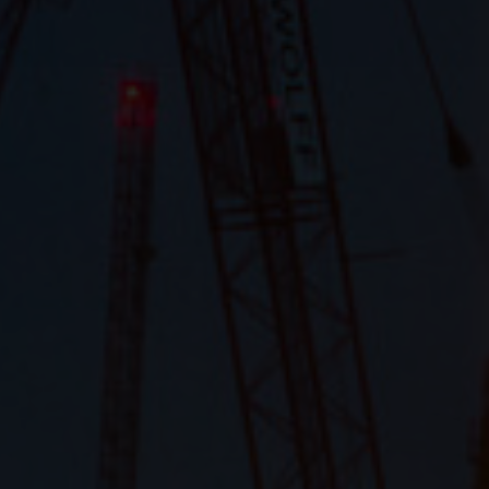
Name
cookie_optin
Anbieter
Plantobuild
Zweck
Cookie zur Speicherung ihrer
Datenschutzeinstellungen
Laufzeit
1 Jahr
Name
_ga
Anbieter
Google Analytics
Zweck
Registriert eine eindeutige ID, die verwendet wird,
um statistische Daten dazu, wie der Besucher die
Website nutzt, zu generieren.
Laufzeit
2 Jahre
Name
_gid
Anbieter
Google Analytics
Zweck
Registriert eine eindeutige ID, die verwendet wird,
um statistische Daten dazu, wie der Besucher die
Website nutzt, zu generieren.
Laufzeit
1 Tag
Name
_gat
Anbieter
Google Analytics
Zweck
Wird von Google Analytics verwendet, um die