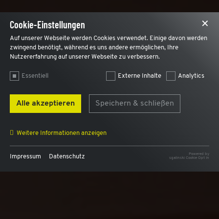
Cookie-Einstellungen
✕
Auf unserer Webseite werden Cookies verwendet. Einige davon werden
zwingend benötigt, während es uns andere ermöglichen, Ihre
Nutzererfahrung auf unserer Webseite zu verbessern.
Essentiell
Externe Inhalte
Analytics
Alle akzeptieren
Speichern & schließen
Weitere Informationen anzeigen
Powered by
Impressum
Datenschutz
sgalinski Cookie Opt In
Name
AWSALB, AWSALBCORS
Anbieter
AWS
Zweck
Für den Lastausgleich und und um einen Benutzer
intern dem selben Webserver zuzuordnen.
Laufzeit
7 Tage