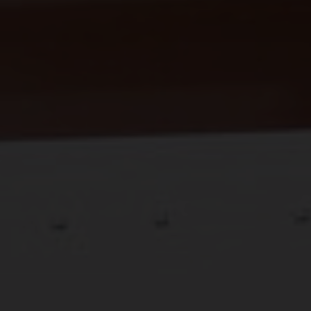
Name
cookie_optin
Anbieter
Plantobuild
Zweck
Cookie zur Speicherung ihrer
Datenschutzeinstellungen
Laufzeit
1 Jahr
Name
_ga
Anbieter
Google Analytics
Zweck
Registriert eine eindeutige ID, die verwendet wird,
um statistische Daten dazu, wie der Besucher die
Website nutzt, zu generieren.
Laufzeit
2 Jahre
Name
_gid
Anbieter
Google Analytics
Zweck
Registriert eine eindeutige ID, die verwendet wird,
um statistische Daten dazu, wie der Besucher die
Website nutzt, zu generieren.
Laufzeit
1 Tag
Name
_gat
Anbieter
Google Analytics
Zweck
Wird von Google Analytics verwendet, um die