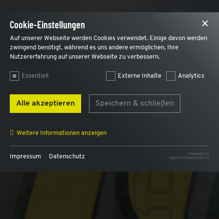
Cookie-Einstellungen
✕
Auf unserer Webseite werden Cookies verwendet. Einige davon werden
zwingend benötigt, während es uns andere ermöglichen, Ihre
Nutzererfahrung auf unserer Webseite zu verbessern.
Essentiell
Externe Inhalte
Analytics
Alle akzeptieren
Speichern & schließen
Weitere Informationen anzeigen
Powered by
Impressum
Datenschutz
sgalinski Cookie Opt In
Name
AWSALB, AWSALBCORS
Anbieter
AWS
Zweck
Für den Lastausgleich und und um einen Benutzer
intern dem selben Webserver zuzuordnen.
Laufzeit
7 Tage