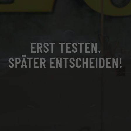
Name
cookie_optin
Anbieter
Plantobuild
Zweck
Cookie zur Speicherung ihrer
Datenschutzeinstellungen
Laufzeit
1 Jahr
ERST TESTEN.
SPÄTER ENTSCHEIDEN!
Name
_ga
Anbieter
Google Analytics
Zweck
Registriert eine eindeutige ID, die verwendet wird,
um statistische Daten dazu, wie der Besucher die
Website nutzt, zu generieren.
Laufzeit
2 Jahre
Name
_gid
Anbieter
Google Analytics
Zweck
Registriert eine eindeutige ID, die verwendet wird,
um statistische Daten dazu, wie der Besucher die
Website nutzt, zu generieren.
Laufzeit
1 Tag
Name
_gat
Anbieter
Google Analytics
Zweck
Wird von Google Analytics verwendet, um die