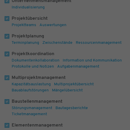
Unternehmens
management
Individualisierung
Projekt
übersicht
Projektteams
Auswertungen
Projekt
planung
Terminplanung
Zwischenstände
Ressourcenmanagement
Projekt
koordination
Dokumentenkollaboration
Information und Kommunikation
Protokolle und Notizen
Aufgabenmanagement
Multiprojekt
management
Kapazitätsauslastung
Multiprojektübersicht
Bauablaufstörungen
Mängelübersicht
Baustellen
management
Störungsmanagement
Bautagesberichte
Ticketmanagement
Elementen
management