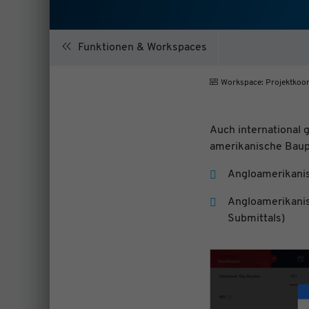
Funktionen & Workspaces
Workspace: Projektkoord
Auch international g
amerikanische Baup
Angloamerikani
Angloamerikani
Submittals)