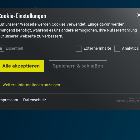
FÜR WEN?
PRODUKT
REFERENZEN
SERV
Cookie-Einstellungen
Auf unserer Webseite werden Cookies verwendet. Einige davon werden
wingend benötigt, während es uns andere ermöglichen, Ihre Nutzererfahrung
uf unserer Webseite zu verbessern.
Essentiell
Externe Inhalte
Analytics
Alle akzeptieren
Speichern & schließen
Weitere Informationen anzeigen
ORMATION UND KOMMUNIKA
Powered 
Impressum
Datenschutz
sgalinski Cookie Opt 
Name
AWSALB, AWSALBCORS
Anbieter
AWS
Zweck
Für den Lastausgleich und und um einen Benutzer intern
dem selben Webserver zuzuordnen.
Laufzeit
7 Tage