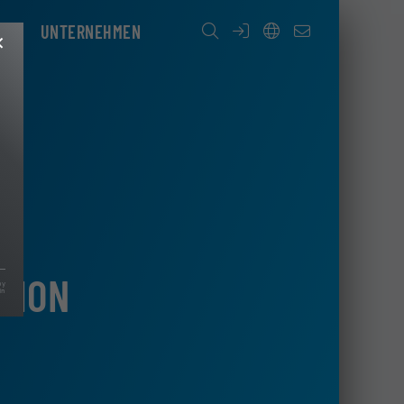
ICE
UNTERNEHMEN
✕
TION
by
In