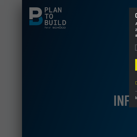
z
a
INF