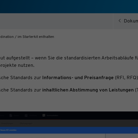
Name
cookie_optin
Anbieter
Plantobuild
Zweck
Cookie zur Speicherung ihrer Datenschutzeinstellungen
Laufzeit
1 Jahr
Dokum
ination / im Starterkit enthalten
Name
_ga
ut aufgestellt – wenn Sie die standardisierten Arbeitsabläufe f
Anbieter
Google Analytics
rojekte nutzen.
Zweck
Registriert eine eindeutige ID, die verwendet wird, um
statistische Daten dazu, wie der Besucher die Website nutzt,
zu generieren.
sche Standards zur
Informations- und Preisanfrage
(RFI, RFQ)
Laufzeit
2 Jahre
Name
_gid
sche Standards zur
inhaltlichen Abstimmung von Leistungen
(
Anbieter
Google Analytics
Zweck
Registriert eine eindeutige ID, die verwendet wird, um
statistische Daten dazu, wie der Besucher die Website nutzt,
zu generieren.
Laufzeit
1 Tag
Name
_gat
Anbieter
Google Analytics
Zweck
Wird von Google Analytics verwendet, um die
Anforderungsrate einzuschränken